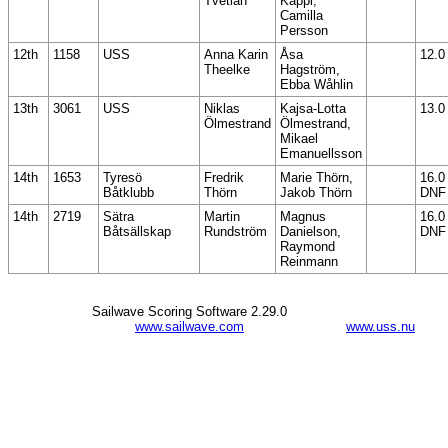
Tvetian
Käppi,
Camilla
Persson
12th
1158
USS
Anna Karin
Åsa
12.0
Theelke
Hagström,
Ebba Wåhlin
13th
3061
USS
Niklas
Kajsa-Lotta
13.0
Ölmestrand
Ölmestrand,
Mikael
Emanuellsson
14th
1653
Tyresö
Fredrik
Marie Thörn,
16.0
Båtklubb
Thörn
Jakob Thörn
DNF
14th
2719
Sätra
Martin
Magnus
16.0
Båtsällskap
Rundström
Danielson,
DNF
Raymond
Reinmann
Sailwave Scoring Software 2.29.0
www.sailwave.com
www.uss.nu