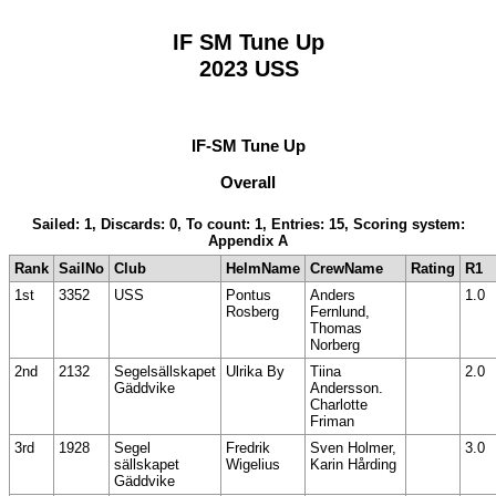
IF SM Tune Up
2023 USS
IF-SM Tune Up
Overall
Sailed: 1, Discards: 0, To count: 1, Entries: 15, Scoring system:
Appendix A
Rank
SailNo
Club
HelmName
CrewName
Rating
R1
1st
3352
USS
Pontus
Anders
1.0
Rosberg
Fernlund,
Thomas
Norberg
2nd
2132
Segelsällskapet
Ulrika By
Tiina
2.0
Gäddvike
Andersson.
Charlotte
Friman
3rd
1928
Segel
Fredrik
Sven Holmer,
3.0
sällskapet
Wigelius
Karin Hårding
Gäddvike