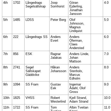
4th
1702
Långedrags
Joop
Göran
4.0
Segelsällskap
Somhorst
Ejderling,
Jonathan
Jansson
5th
1485
LDSS
Peter Berg
Olof
5.0
Johnsson,
Magnus
Lindquist
6th
222
Långedrags SS
Anders
Anders
6.0
Evert
Öferman,
Claes
Andersted
7th
856
ESK
Ragnar
Anders Linde,
7.0
Jalakas
Johan
Mattson
8th
2741
Segel
Håkan
Anders
8.0
Sällskapet
Johansson
Stenhols,
Gäddvike
Marcus
Edholm
9th
1094
SS Fram
Gustav
Ingemar
9.0
Eek
Ådahl, Olof
Gross
10th
1825
VHSS
Robert
Kjell Strand,
10.0
Westerlind
Adam Strand
11th
1722
SS Fram
Tom
Albin Tveitan
11.0